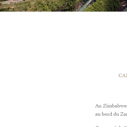
CA
Au Zimbabwe, à
au bord du Zam