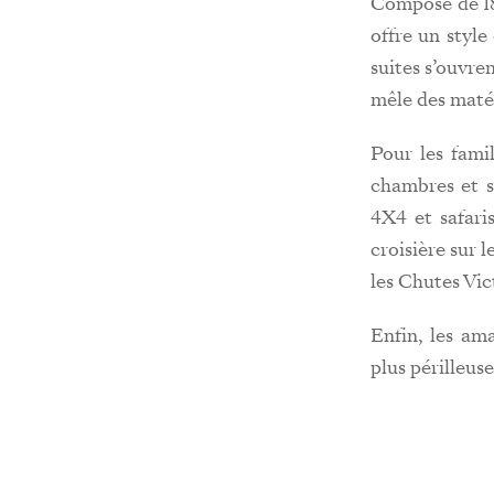
Composé de 18 
offre un style
suites s’ouvren
mêle des matér
Pour les fami
chambres et s
4X4 et safari
croisière sur 
les Chutes Vic
Enfin, les ama
plus périlleuse