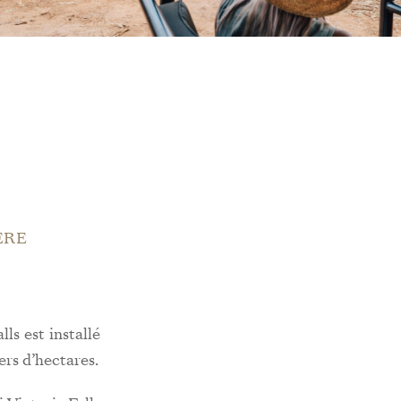
ÈRE
s est installé
ers d’hectares.