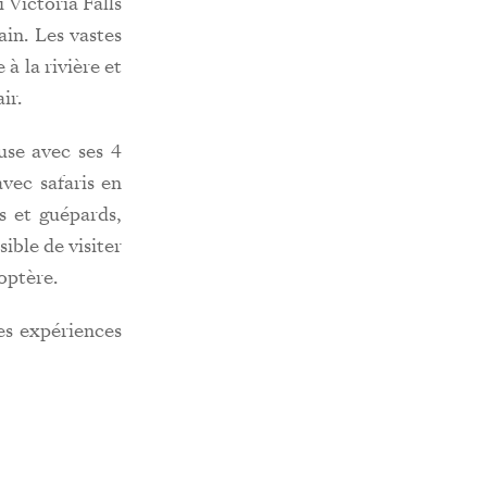
 Victoria Falls
ain. Les vastes
 à la rivière et
ir.
use avec ses 4
vec safaris en
s et guépards,
ible de visiter
optère.
des expériences