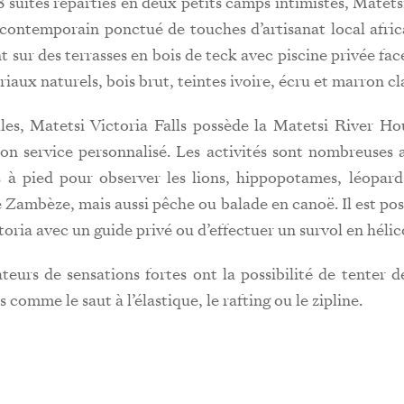
suites réparties en deux petits camps intimistes, Matetsi
 contemporain ponctué de touches d’artisanat local afric
t sur des terrasses en bois de teck avec piscine privée face
iaux naturels, bois brut, teintes ivoire, écru et marron cla
lles, Matetsi Victoria Falls possède la Matetsi River Ho
on service personnalisé. Les activités sont nombreuses a
s à pied pour observer les lions, hippopotames, léopard
le Zambèze, mais aussi pêche ou balade en canoë. Il est poss
toria avec un guide privé ou d’effectuer un survol en hélic
teurs de sensations fortes ont la possibilité de tenter 
s comme le saut à l’élastique, le rafting ou le zipline.