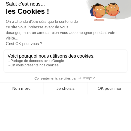
MAISON FAMILIALE
DE VOYAGES DE LUXE SUR MESURE
165 RUE SAINT-HONORÉ PARIS 1ER
T. 33 1 42 96 00 76
INFO@EXCLUSIFVOYAGES.COM
MENTIONS LÉGALES
POLITIQUE DE CONFIDENTIALITÉ
CONTACT